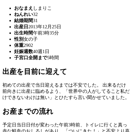
おなまえ
しまりこ
ねんれい
32
結婚期間
31
出産日
2013年12月25日
出生時間
午前3時35分
性別
女の子
体重
2902
妊娠週数
40週1日
子宮口全開まで
5時間
出産を目前に迎えて
初めての出産で当日迎えるまでは不安でした。 出来るだけ
前向きに出産に臨めるよう、「世界中の人がしてること私だ
けできないわけは無い」とひたすら言い聞かせていました。
お産までの流れ
予定日当日日付が変わった午前3時前、トイレに行くと真っ
赤な鮮血のおしるしがあり、「ついにきた！」と不安より喜