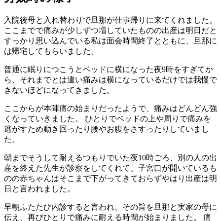
入院後母と入れ替わりで旦那が仕事帰りに来てくれました。
ここまでで痛みが少しずつ増していたものの出産は明日だと
すっかり思い込んでいる私は面会時間終了とともに、旦那に
は帰宅してもらいました。
普通に眠りにつこうとベッドに横になった夜9時をすぎてか
ら、それまでとは違い痛みは横になっているだけでは我慢で
きないほどになってきました。
ここからが本陣痛の始まりだったようで、痛みはどんどん強
くなっていきました。 ひとりでベッドの上や周りで痛みを
逃がすため動き回ったり腰やお腹をさすったりしていまし
た。
朝までそうして耐えるつもりでいた夜10時ごろ、別の人の出
産を終えた先生が診察をしてくれて、子宮口が開いているも
のの赤ちゃんはそこまで下がってきておらずやはり出産は明
日と言われました。
早朝ふたたび内診すると言われ、その旨を旦那と実家の母に
伝え、再びひとりで痛みに耐える時間が始まりました。 痛