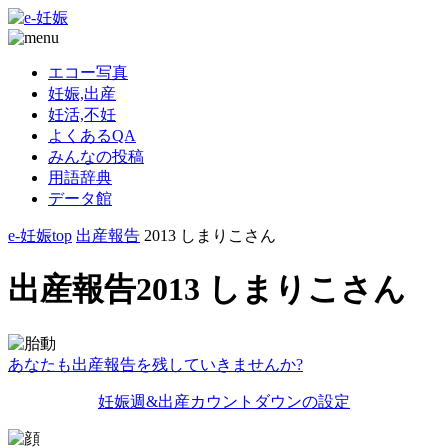
エコー写真
妊娠,出産
妊活,不妊
よくあるQA
みんなの投稿
用語辞典
データ館
e-妊娠top
出産報告
2013 しまりこさん
出産報告2013 しまりこさん
あなたも出産報告を残していきませんか?
妊娠週&出産カウントダウンの設定