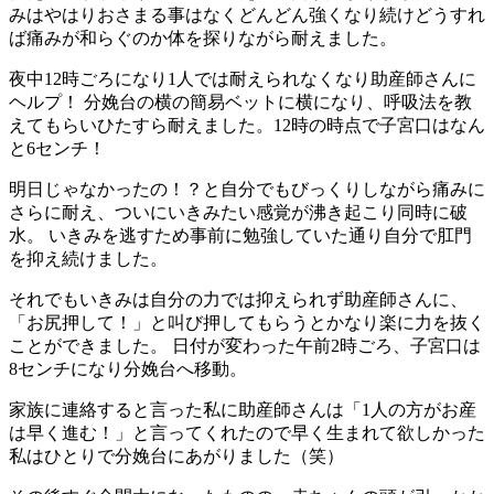
みはやはりおさまる事はなくどんどん強くなり続けどうすれ
ば痛みが和らぐのか体を探りながら耐えました。
夜中12時ごろになり1人では耐えられなくなり助産師さんに
ヘルプ！ 分娩台の横の簡易ベットに横になり、呼吸法を教
えてもらいひたすら耐えました。12時の時点で子宮口はなん
と6センチ！
明日じゃなかったの！？と自分でもびっくりしながら痛みに
さらに耐え、ついにいきみたい感覚が沸き起こり同時に破
水。 いきみを逃すため事前に勉強していた通り自分で肛門
を抑え続けました。
それでもいきみは自分の力では抑えられず助産師さんに、
「お尻押して！」と叫び押してもらうとかなり楽に力を抜く
ことができました。 日付が変わった午前2時ごろ、子宮口は
8センチになり分娩台へ移動。
家族に連絡すると言った私に助産師さんは「1人の方がお産
は早く進む！」と言ってくれたので早く生まれて欲しかった
私はひとりで分娩台にあがりました（笑）