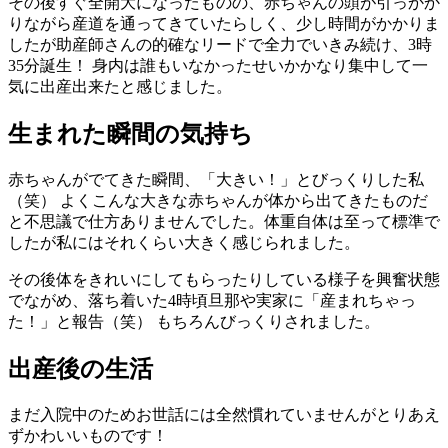
その後すぐ全開大になったものの、赤ちゃんの頭が引っかか
りながら産道を通ってきていたらしく、少し時間がかかりま
したが助産師さんの的確なリードで全力でいきみ続け、3時
35分誕生！ 身内は誰もいなかったせいかかなり集中して一
気に出産出来たと感じました。
生まれた瞬間の気持ち
赤ちゃんがでてきた瞬間、「大きい！」とびっくりした私
（笑） よくこんな大きな赤ちゃんが体から出てきたものだ
と不思議で仕方ありませんでした。体重自体は至って標準で
したが私にはそれくらい大きく感じられました。
その後体をきれいにしてもらったりしている様子を興奮状態
でながめ、落ち着いた4時頃旦那や実家に「産まれちゃっ
た！」と報告（笑） もちろんびっくりされました。
出産後の生活
まだ入院中のためお世話には全然慣れていませんがとりあえ
ずかわいいものです！