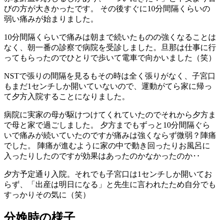
びの方が大きかったです。 その後すぐに10分間隔くらいの
弱い痛みが始まりました。
10分間隔くらいで痛みは朝まで続いたものの強くなることは
なく、朝一番の診察で病院を受診しました。旦那は仕事に行
ってもらったのでひとりで歩いて電車で向かいました（笑）
NSTで張りの間隔を見るもその時は全く張りがなく、子宮口
もまだ1センチしか開いていないので、運動がてら家に帰っ
て夕方入院することになりました。
病院に実家の母が駆けつけてくれていたのでそれから夕方ま
で母と家で過ごしました。 夕方までもずっと10分間隔ぐら
いで痛みが続いていたのですが痛みは強くならず微弱？陣痛
でした。 陣痛が進むように家の中で動き回ったりお風呂に
入ったりしたのですが効果はあったのかなかったのか‥
夕方予定通り入院。それでも子宮口は1センチしか開いてお
らず、「出産は明日になる」と先生に言われたため自分でも
すっかりその気に（笑）
分娩時の様子