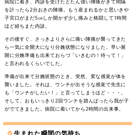
病院に着き、内診を受けたとたん強い陣痛がきて間隔
を計ったら2分おきの陣痛。もう産まれるかと思いきや
子宮口がまだ5㎝しか開かず少し痛みと格闘して1時間
ほど経ちまた内診。
その後すぐ、さっきよりさらに痛い陣痛が襲ってきた
ら一気に全開大になり分娩状態になりました。早い展
開に分娩準備も出来ておらづ「いきむの！待って！」
と言われるくらいでした。
準備が出来て分娩状態のとき、突然、変な感覚が体を
襲いました。それは、ウンチが出そうな感覚で先生に
も「ウンチがしたい！」と言ってしまうほど・・・。
そして、おもいっきり2回ウンチを踏んばったら我が子
がでてきました。病院に着いてから2時間の出来事。
生まれた瞬間の気持ち