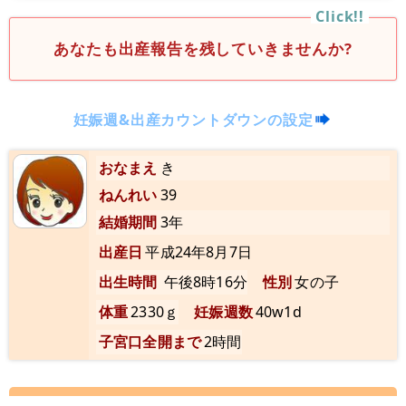
あなたも出産報告を残していきませんか?
妊娠週&出産カウントダウンの設定
おなまえ
き
ねんれい
39
結婚期間
3年
出産日
平成24年8月7日
出生時間
午後8時16分
性別
女の子
体重
2330ｇ
妊娠週数
40w1d
子宮口全開まで
2時間