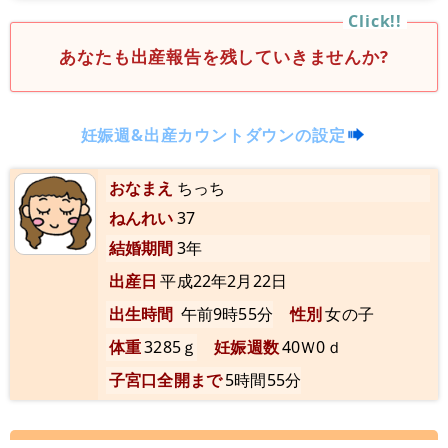
あなたも出産報告を残していきませんか?
妊娠週&出産カウントダウンの設定
おなまえ
ちっち
ねんれい
37
結婚期間
3年
出産日
平成22年2月22日
出生時間
午前9時55分
性別
女の子
体重
3285ｇ
妊娠週数
40Ｗ0ｄ
子宮口全開まで
5時間55分