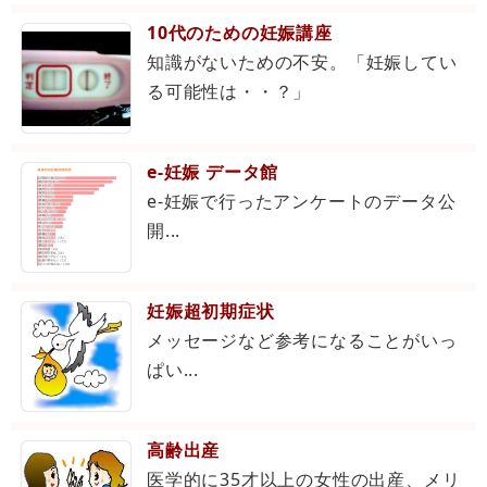
10代のための妊娠講座
知識がないための不安。「妊娠してい
る可能性は・・？」
e-妊娠 データ館
e-妊娠で行ったアンケートのデータ公
開...
妊娠超初期症状
メッセージなど参考になることがいっ
ぱい...
高齢出産
医学的に35才以上の女性の出産、メリ