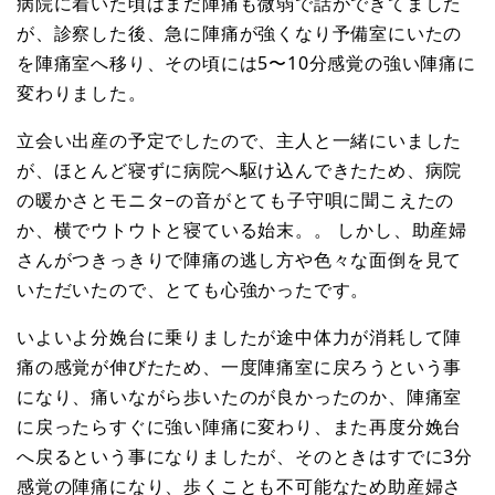
病院に着いた頃はまだ陣痛も微弱で話ができてました
が、診察した後、急に陣痛が強くなり予備室にいたの
を陣痛室へ移り、その頃には5〜10分感覚の強い陣痛に
変わりました。
立会い出産の予定でしたので、主人と一緒にいました
が、ほとんど寝ずに病院へ駆け込んできたため、病院
の暖かさとモニタ−の音がとても子守唄に聞こえたの
か、横でウトウトと寝ている始末。。 しかし、助産婦
さんがつきっきりで陣痛の逃し方や色々な面倒を見て
いただいたので、とても心強かったです。
いよいよ分娩台に乗りましたが途中体力が消耗して陣
痛の感覚が伸びたため、一度陣痛室に戻ろうという事
になり、痛いながら歩いたのが良かったのか、陣痛室
に戻ったらすぐに強い陣痛に変わり、また再度分娩台
へ戻るという事になりましたが、そのときはすでに3分
感覚の陣痛になり、歩くことも不可能なため助産婦さ