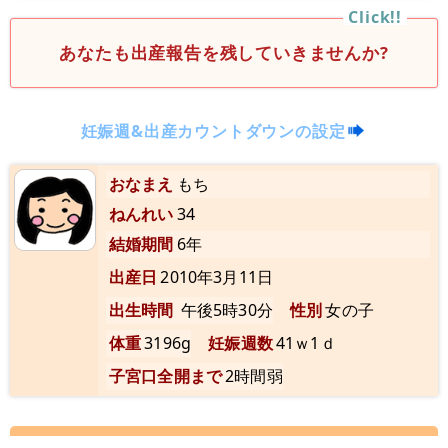
あなたも出産報告を残していきませんか?
妊娠週&出産カウントダウンの設定
おなまえ
もち
ねんれい
34
結婚期間
6年
出産日
2010年3月11日
出生時間
午後5時30分
性別
女の子
体重
3196g
妊娠週数
41ｗ1ｄ
子宮口全開まで
2時間弱