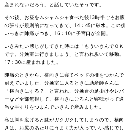
産まれないだろう」と話していたそうです。
その後、お昼をムシャムシャ食べた後13時半ごろお腹
の張りが規則的になってきて、14：45に破水。この後
いっきに陣痛がつき、16：10に子宮口が全開。
いきみたい感じがしてきた時には「もういきんでＯＫ
です。分娩室に行きましょう」と言われ歩いて移動。
17：30に産まれました。
陣痛のときから、横向きに寝てベッドの柵をつかんで
耐えていました。分娩室に入るときに助産師さんに
「横向きにする？」と言われ、分娩台の足掛けやレバ
ーなど全部無視して、横向きにごろんと寝転がって適
当な手すりをつまんでいきんで産みました。
私は脚を広げると膝がガクガクしてしまうので、横向
きは、お尻のあたりにうまく力が入っていい感じでし