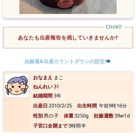
あなたも出産報告を残していきませんか?
妊娠週&出産カウントダウンの設定
おなまえ
まこ
ねんれい
31
結婚期間
3年
出産日
2010/2/25
出生時間
午前9時16分
性別
男の子
体重
3250g
妊娠週数
39w1d
子宮口全開まで
3時間半