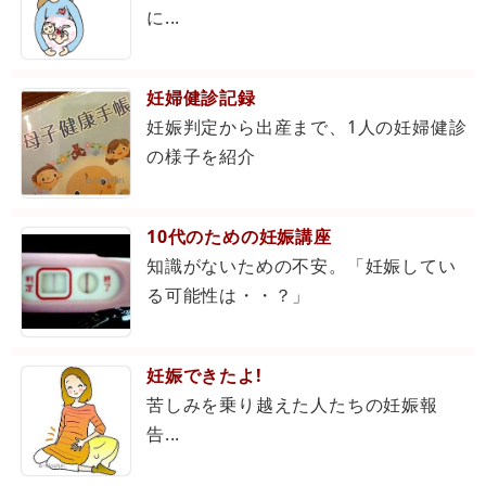
に...
妊婦健診記録
妊娠判定から出産まで、1人の妊婦健診
の様子を紹介
10代のための妊娠講座
知識がないための不安。「妊娠してい
る可能性は・・？」
妊娠できたよ!
苦しみを乗り越えた人たちの妊娠報
告...