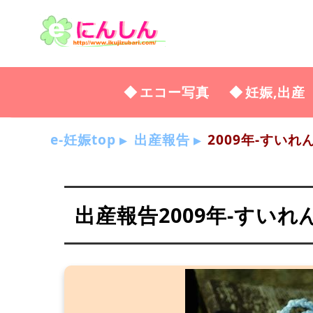
エコー写真
妊娠,出産
e-妊娠top
出産報告
2009年-すいれ
出産報告2009年-すいれ