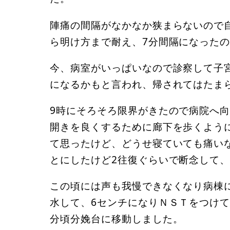
陣痛の間隔がなかなか狭まらないので
ら明け方まで耐え、7分間隔になった
今、病室がいっぱいなので診察して子
になるかもと言われ、帰されてはたま
9時にそろそろ限界がきたので病院へ
開きを良くするために廊下を歩くよう
て思ったけど、どうせ寝ていても痛い
とにしたけど2往復ぐらいで断念して
この頃には声も我慢できなくなり病棟
水して、6センチになりＮＳＴをつけて
分頃分娩台に移動しました。