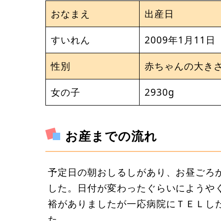
おなまえ
出産日
すいれん
2009年1月11日
性別
赤ちゃんの大き
女の子
2930g
お産までの流れ
予定日の朝おしるしがあり、お昼ごろ
した。日付が変わったぐらいにようや
裕がありましたが一応病院にＴＥＬし
た。