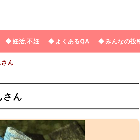
妊活,不妊
よくあるQA
みんなの投
んさん
んさん