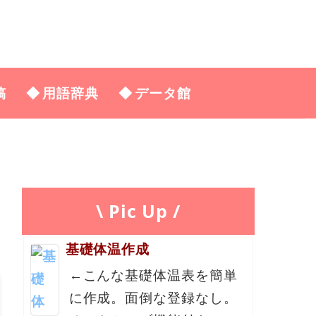
稿
用語辞典
データ館
\ Pic Up /
基礎体温作成
←こんな基礎体温表を簡単
に作成。面倒な登録なし。