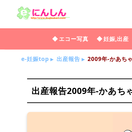
エコー写真
妊娠,出産
e-妊娠top
出産報告
2009年-かあち
出産報告2009年-かあち