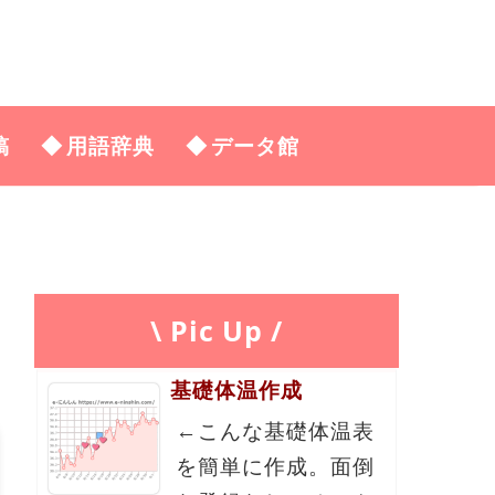
稿
用語辞典
データ館
\ Pic Up /
基礎体温作成
←こんな基礎体温表
を簡単に作成。面倒