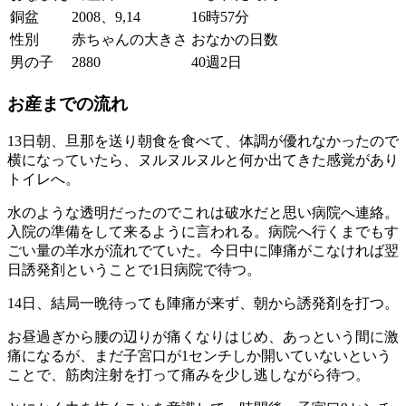
銅盆
2008、9,14
16時57分
性別
赤ちゃんの大きさ
おなかの日数
男の子
2880
40週2日
お産までの流れ
13日朝、旦那を送り朝食を食べて、体調が優れなかったので
横になっていたら、ヌルヌルヌルと何か出てきた感覚があり
トイレへ。
水のような透明だったのでこれは破水だと思い病院へ連絡。
入院の準備をして来るように言われる。病院へ行くまでもす
ごい量の羊水が流れでていた。今日中に陣痛がこなければ翌
日誘発剤ということで1日病院で待つ。
14日、結局一晩待っても陣痛が来ず、朝から誘発剤を打つ。
お昼過ぎから腰の辺りが痛くなりはじめ、あっという間に激
痛になるが、まだ子宮口が1センチしか開いていないという
ことで、筋肉注射を打って痛みを少し逃しながら待つ。