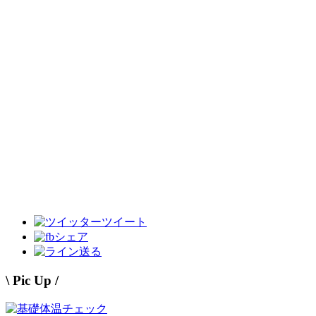
ツイート
シェア
送る
\ Pic Up /