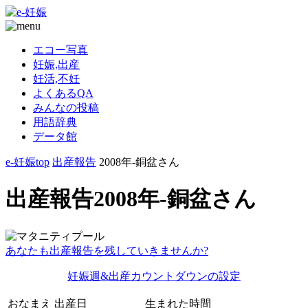
エコー写真
妊娠,出産
妊活,不妊
よくあるQA
みんなの投稿
用語辞典
データ館
e-妊娠top
出産報告
2008年-銅盆さん
出産報告2008年-銅盆さん
あなたも出産報告を残していきませんか?
妊娠週&出産カウントダウンの設定
おなまえ
出産日
生まれた時間