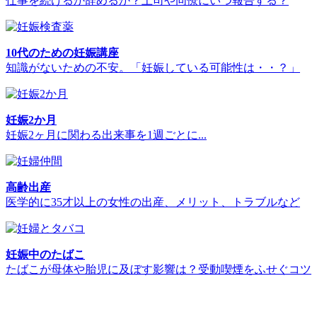
仕事を続けるか辞めるか？上司や同僚にいつ報告する？
10代のための妊娠講座
知識がないための不安。「妊娠している可能性は・・？」
妊娠2か月
妊娠2ヶ月に関わる出来事を1週ごとに...
高齢出産
医学的に35才以上の女性の出産、メリット、トラブルなど
妊娠中のたばこ
たばこが母体や胎児に及ぼす影響は？受動喫煙をふせぐコツ