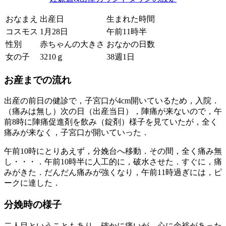
おなまえ
出産日
生まれた時間
コスモス
1月28日
午前11時半
性別
赤ちゃんの大きさ
おなかの日数
女の子
3210ｇ
38週1日
お産までの流れ
出産の前日の健診で，子宮口が4cm開いているため，入院．
（痛みは無し）次の日（出産当日），陣痛が来ないので，午
前8時に陣痛促進剤を飲み（錠剤）様子を見ていたが，全く
痛みが来なく，子宮口が開いていった．
午前10時にとりあえず，分娩台へ移動．その間，全く痛み無
し・・・．午前10時半に人工的に，破水させた．すぐに，痛
みがきた．だんだん痛みが強くなり，午前11時過ぎには，ピ
ークに達した．
分娩時の様子
二人目ということもあり，確かに痛いが，心に余裕があった