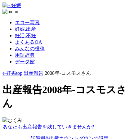
エコー写真
妊娠,出産
妊活,不妊
よくあるQA
みんなの投稿
用語辞典
データ館
e-妊娠top
出産報告
2008年-コスモスさん
出産報告2008年-コスモスさ
ん
あなたも出産報告を残していきませんか?
妊娠週&出産カウントダウンの設定