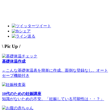
ツイート
シェア
送る
\ Pic Up /
基礎体温作成
←こんな基礎体温表を簡単に作成。面倒な登録なし。オート
セーブ機能付き
10代のための妊娠講座
知識がないための不安。「妊娠している可能性は・・？」