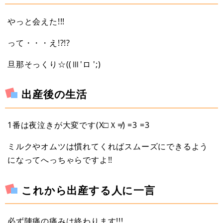
やっと会えた!!!
って・・・え!?!?
旦那そっくり☆((Ⅲ'ロ ';)
出産後の生活
1番は夜泣きが大変です(X□Ｘ≠) =3 =3
ミルクやオムツは慣れてくればスムーズにできるよう
になってへっちゃらですよ!!
これから出産する人に一言
必ず陣痛の痛みは終わります!!!