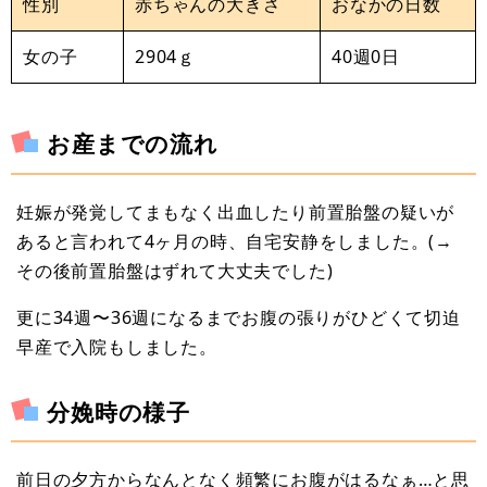
性別
赤ちゃんの大きさ
おなかの日数
女の子
2904ｇ
40週0日
お産までの流れ
妊娠が発覚してまもなく出血したり前置胎盤の疑いが
あると言われて4ヶ月の時、自宅安静をしました。(→
その後前置胎盤はずれて大丈夫でした)
更に34週〜36週になるまでお腹の張りがひどくて切迫
早産で入院もしました。
分娩時の様子
前日の夕方からなんとなく頻繁にお腹がはるなぁ…と思