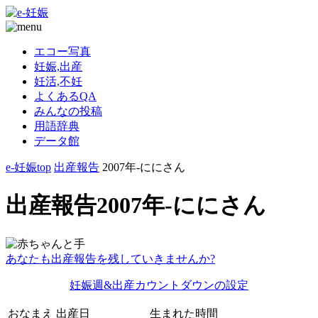
エコー写真
妊娠,出産
妊活,不妊
よくあるQA
みんなの投稿
用語辞典
データ館
e-妊娠top
出産報告
2007年-ににさん
出産報告2007年-ににさん
あなたも出産報告を残していきませんか?
妊娠週&出産カウントダウンの設定
おなまえ
出産日
生まれた時間