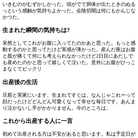
いきむのがむずかしかった。頭がでて胴体が出たときのぬる
っという感触が気持ちよかった。会陰切開は何にもかんじな
かつた。
生まれた瞬間の気持ちは?
呆然としてこれがお腹に入ってたのかあと思った。もっと感
動するのかと思ってたけど実感が薄かった。産んだ夜はお腹
と股が痛くて何にも考えられなかったけど2日目にあたしで
も産めたのかと思って嬉しくて泣いた。意外にお腹がひっこ
まなくてビックリ
出産後の生活
旦那と実家にいます。生まれてすぐは、なんじゃこれーって
顔だったけどどんどん可愛くなって幸せな毎日です。あんま
り泣かないし手がかかりません。今のところは。
これから出産する人に一言
初めて出産される方は不安があると思います。私は予定日が