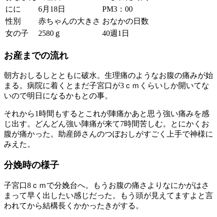
にに
6月18日
PM3：00
性別
赤ちゃんの大きさ
おなかの日数
女の子
2580ｇ
40週1日
お産までの流れ
朝方おしるしとともに破水。生理痛のようなお腹の痛みが始
まる。病院に着くとまだ子宮口が3ｃｍくらいしか開いてな
いので明日になるかもとの事。
それから1時間もするとこれが陣痛かあと思う強い痛みを感
じ出す。どんどん強い陣痛が来て7時間苦しむ。とにかくお
腹が痛かった。助産師さんのつぼおしがすごく上手で神様に
みえた。
分娩時の様子
子宮口8ｃｍで分娩台へ。もうお腹の痛さよりなにかがはさ
まって早く出したい感じだった。もう頭が見えてますよと言
われてから結構長くかかったきがする。