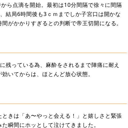
時から点滴を開始。最初は10分間隔で徐々に間隔
、結局6時間後も3ｃｍまでしか子宮口は開かな
時間がかかりすぎるとの判断で帝王切開になる。
中に残っている為、麻酔をされるまで陣痛に耐え
が効いてからは、ほとんど放心状態。
たときは「あ〜やっと会える！」と嬉しさと緊張
みた瞬間にホッとして泣けてきました。