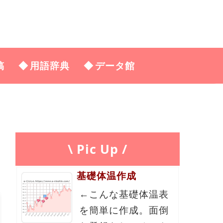
稿
用語辞典
データ館
\ Pic Up /
基礎体温作成
←こんな基礎体温表
を簡単に作成。面倒