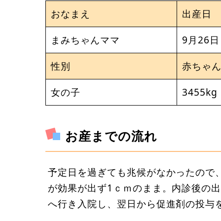
おなまえ
出産日
まみちゃんママ
9月26日
性別
赤ちゃ
女の子
3455kg
お産までの流れ
予定日を過ぎても兆候がなかったので
が効果が出ず1ｃｍのまま。内診後の
へ行き入院し、翌日から促進剤の投与