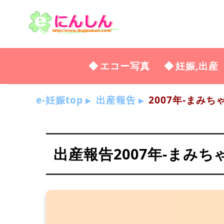
エコー写真
妊娠,出産
e-妊娠top
出産報告
2007年-まみち
出産報告2007年-まみ