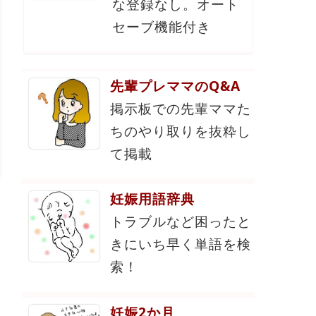
な登録なし。オート
セーブ機能付き
先輩プレママのQ&A
掲示板での先輩ママた
ちのやり取りを抜粋し
て掲載
妊娠用語辞典
トラブルなど困ったと
きにいち早く単語を検
索！
妊娠2か月