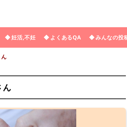
妊活,不妊
よくあるQA
みんなの投
さん
さん