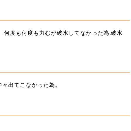
。何度も何度も力むが破水してなかった為.破水
中々出てこなかった為。