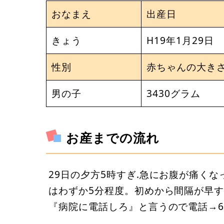
おなまえ
出産日
きょう
H19年1月29日
性別
赤ちゃんの大き
男の子
3430グラム
お産までの流れ
29日の夕方5時すぎ.急にお腹が痛く
はわずか5分程度。初めから間隔が早
『病院に電話しろ』と言うので電話→6