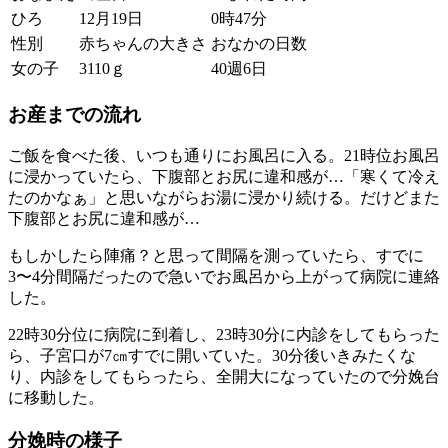
ひろ
12月19日
0時47分
性別
赤ちゃんの大きさ
おなかの日数
女の子
3110ｇ
40週6日
お産までの流れ
ご飯を食べた後、いつも通りにお風呂に入る。21時位お風呂
に浸かっていたら、下腹部とお尻に違和感が…「寒くて冷え
たのかなぁ」と思いながらお湯に浸かり続ける。だけどまた
下腹部とお尻に違和感が…
もしかしたら陣痛？と思って間隔を測っていたら、すでに
3〜4分間隔だったので急いでお風呂から上がって病院に連絡
した。
22時30分位に病院に到着し、23時30分に内診をしてもらった
ら、子宮口が7㎝すでに開いていた。30分後いきみたくな
り、内診をしてもらったら、全開大になっていたので分娩台
に移動した。
分娩時の様子