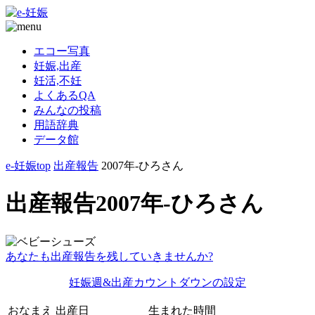
エコー写真
妊娠,出産
妊活,不妊
よくあるQA
みんなの投稿
用語辞典
データ館
e-妊娠top
出産報告
2007年-ひろさん
出産報告2007年-ひろさん
あなたも出産報告を残していきませんか?
妊娠週&出産カウントダウンの設定
おなまえ
出産日
生まれた時間