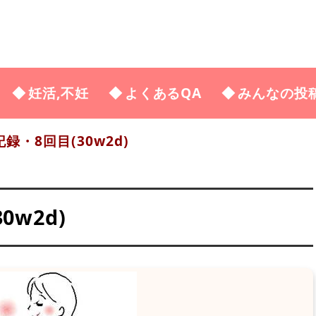
妊活,不妊
よくあるQA
みんなの投
・8回目(30w2d)
w2d)