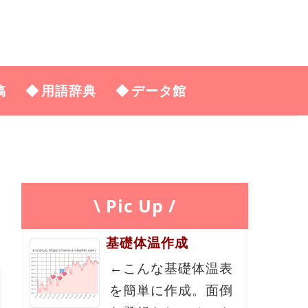
稿
用語辞典
データ館
\ Pic Up /
基礎体温作成
←こんな基礎体温表
を簡単に作成。面倒