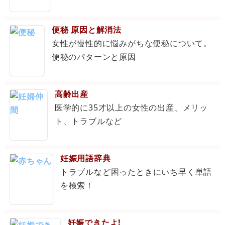
便秘 原因と解消法
女性が慢性的に悩みがちな便秘について。
便秘のパターンと原因
高齢出産
医学的に35才以上の女性の出産、メリッ
ト、トラブルなど
妊娠用語辞典
トラブルなど困ったときにいち早く単語
を検索！
妊娠できたよ!