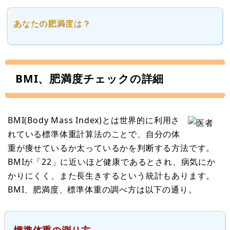
あなたの肥満度は？
BMI、肥満度チェックの詳細
BMI(Body Mass Index)とは世界的に利用さ
れている標準体重計算法のことで、自分の体
重が痩せているか太っているかを判断する方法です。
BMIが「22」に近いほど健康であるとされ、病気にか
かりにくく、また長生きするという統計もあります。
BMI、肥満度、標準体重の調べ方は以下の通り。