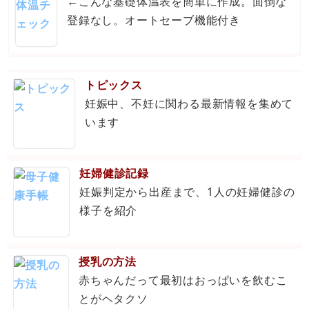
←こんな基礎体温表を簡単に作成。面倒な
登録なし。オートセーブ機能付き
トピックス
妊娠中、不妊に関わる最新情報を集めて
います
妊婦健診記録
妊娠判定から出産まで、1人の妊婦健診の
様子を紹介
授乳の方法
赤ちゃんだって最初はおっぱいを飲むこ
とがヘタクソ