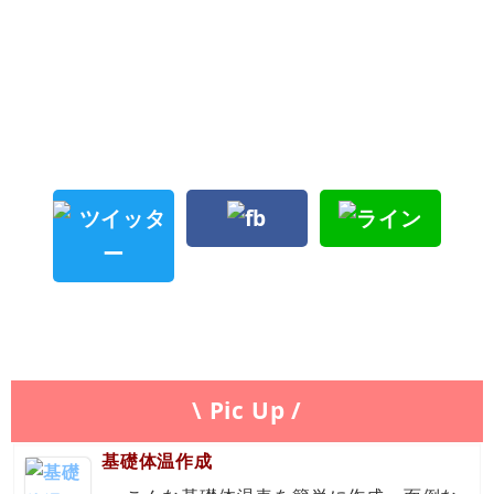
\ Pic Up /
基礎体温作成