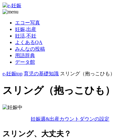
エコー写真
妊娠,出産
妊活,不妊
よくあるQA
みんなの投稿
用語辞典
データ館
e-妊娠top
育児の基礎知識
スリング（抱っこひも）
スリング（抱っこひも）
妊娠週&出産カウントダウンの設定
スリング、大丈夫？