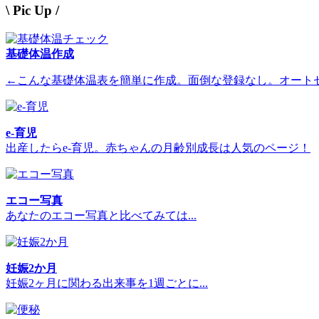
\ Pic Up /
基礎体温作成
←こんな基礎体温表を簡単に作成。面倒な登録なし。オート
e-育児
出産したらe-育児。赤ちゃんの月齢別成長は人気のページ！
エコー写真
あなたのエコー写真と比べてみては...
妊娠2か月
妊娠2ヶ月に関わる出来事を1週ごとに...