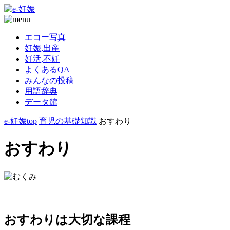
エコー写真
妊娠,出産
妊活,不妊
よくあるQA
みんなの投稿
用語辞典
データ館
e-妊娠top
育児の基礎知識
おすわり
おすわり
おすわりは大切な課程