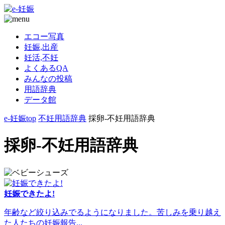
エコー写真
妊娠,出産
妊活,不妊
よくあるQA
みんなの投稿
用語辞典
データ館
e-妊娠top
不妊用語辞典
採卵-不妊用語辞典
採卵-不妊用語辞典
妊娠できたよ!
年齢など絞り込みでるようになりました。苦しみを乗り越え
た人たちの妊娠報告...