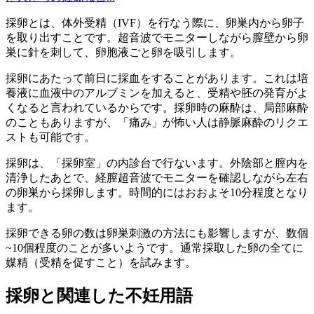
採卵とは、体外受精（IVF）を行なう際に、卵巣内から卵子
を取り出すことです。超音波でモニターしながら膣壁から卵
巣に針を刺して、卵胞液ごと卵を吸引します。
採卵にあたって前日に採血をすることがあります。これは培
養液に血液中のアルブミンを加えると、受精や胚の発育がよ
くなると言われているからです。採卵時の麻酔は、局部麻酔
のこともありますが、「痛み」が怖い人は静脈麻酔のリクエ
ストも可能です。
採卵は、「採卵室」の内診台で行ないます。外陰部と膣内を
清浄したあとで、経膣超音波でモニターを確認しながら左右
の卵巣から採卵します。時間的にはおおよそ10分程度となり
ます。
採卵できる卵の数は卵巣刺激の方法にも影響しますが、数個
~10個程度のことが多いようです。通常採取した卵の全てに
媒精（受精を促すこと）を試みます。
採卵と関連した不妊用語