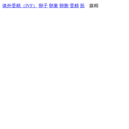
体外受精（IVF）
卵子
卵巣
卵胞
受精
胚
媒精