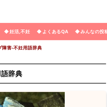
妊活,不妊
よくあるQA
みんなの投
プ障害-不妊用語辞典
用語辞典