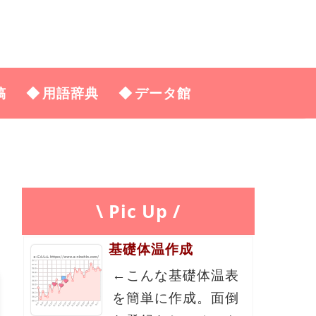
稿
用語辞典
データ館
\ Pic Up /
基礎体温作成
←こんな基礎体温表
を簡単に作成。面倒