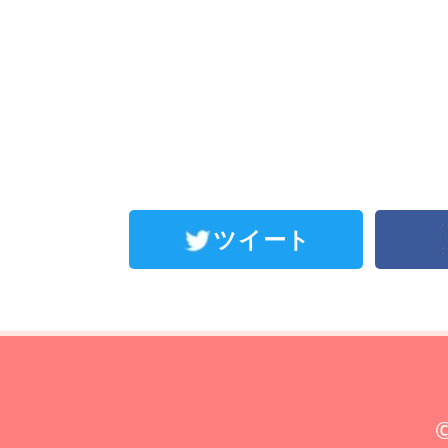
ツイート
©