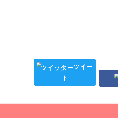
ツイー
ト