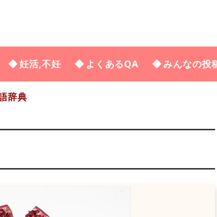
妊活,不妊
よくあるQA
みんなの投
語辞典