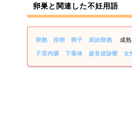
卵巣と関連した不妊用語
卵胞
排卵
卵子
原始卵胞
成熟
子宮内膜
下垂体
超音波診断
女