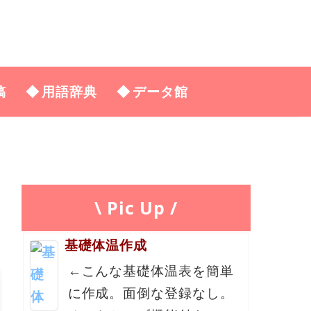
稿
用語辞典
データ館
\ Pic Up /
基礎体温作成
←こんな基礎体温表を簡単
に作成。面倒な登録なし。