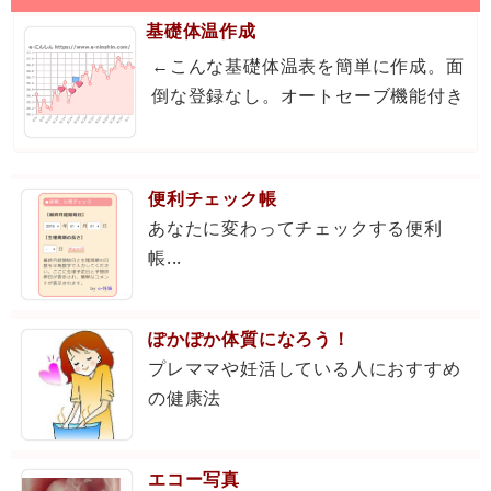
基礎体温作成
←こんな基礎体温表を簡単に作成。面
倒な登録なし。オートセーブ機能付き
便利チェック帳
あなたに変わってチェックする便利
帳...
ぽかぽか体質になろう！
プレママや妊活している人におすすめ
の健康法
エコー写真