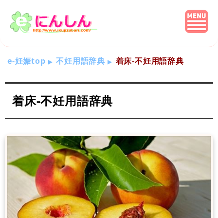
e-妊娠top
不妊用語辞典
着床-不妊用語辞典
着床-不妊用語辞典