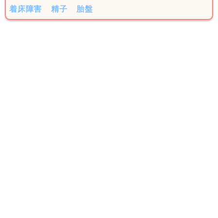
着床障害
精子
胎盤