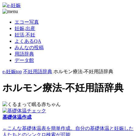
エコー写真
妊娠,出産
妊活,不妊
よくあるQA
みんなの投稿
用語辞典
データ館
e-妊娠top
不妊用語辞典
ホルモン療法-不妊用語辞典
ホルモン療法-不妊用語辞典
基礎体温作成
←こんな基礎体温表を簡単作成。自分の基礎体温と妊娠した
人たちとのシンクロ検索が可能