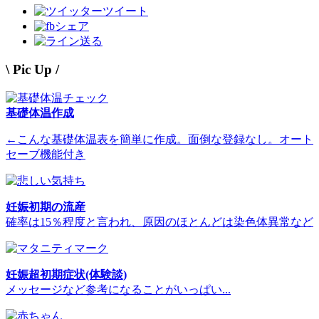
ツイート
シェア
送る
\ Pic Up /
基礎体温作成
←こんな基礎体温表を簡単に作成。面倒な登録なし。オート
セーブ機能付き
妊娠初期の流産
確率は15％程度と言われ、原因のほとんどは染色体異常など
妊娠超初期症状(体験談)
メッセージなど参考になることがいっぱい...