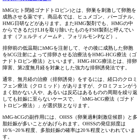
hMG(ヒト閉経ゴナドトロピン)とは、卵巣を刺激して卵胞を
成熟させる薬です。商品名では、ヒュメゴン、パーゴナル、
HMG日研などがあります。またHMG製剤でも、HMGの中
からできるだけLHを取り除いたものをFSH製剤と呼んでい
ます（フェルティノームＰ、フォリルモンPなど）。
排卵前の低温期にhMGを注射して、その後に成熟した卵胞
をhCG注射によって排卵させる治療法をHMG-HCG療法（ゴ
ナドトロピン療法）といいます。HMG-HCG療法とは、排卵
障害、第2度無月経を対象とした強力な排卵誘発法です。
通常、無月経の治療（排卵誘発）をするには、経口のクロミ
フェン療法（クロミッド）がありますが、クロミフェンがう
まく効かない人や、あるいは反応はあるものの周期を繰り返
しても妊娠に至らないケースで、「hMG-hCG療法（ゴナド
トロピン療法）」が選択肢となります。
hMG-hCGの副作用には、OHSS（卵巣過剰刺激症候群）と多
胎妊娠が多いことがあげられます。OHSSの発症頻度は
10％~20％程度、多胎妊娠の確率は20％程度といわれていま
す。