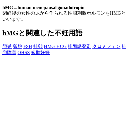
hMG→human menopausal gonadotropin
閉経後の女性の尿から作られる性腺刺激ホルモンをHMGと
いいます。
hMGと関連した不妊用語
卵巣
卵胞
FSH
排卵
HMG-HCG
排卵誘発剤
クロミフェン
排
卵障害
OHSS
多胎妊娠