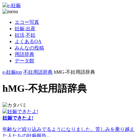
エコー写真
妊娠,出産
妊活,不妊
よくあるQA
みんなの投稿
用語辞典
データ館
e-妊娠top
不妊用語辞典
hMG-不妊用語辞典
hMG-不妊用語辞典
妊娠できたよ!
年齢など絞り込みでるようになりました。苦しみを乗り越え
た人たちの妊娠報告...