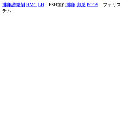
排卵誘発剤
HMG
LH
FSH製剤
排卵
卵巣
PCOS
フォリス
チム