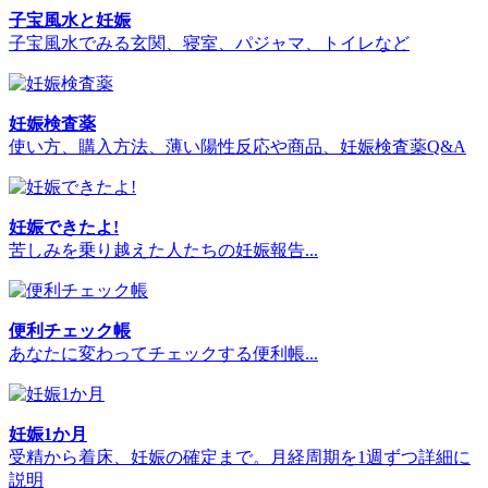
子宝風水と妊娠
子宝風水でみる玄関、寝室、パジャマ、トイレなど
妊娠検査薬
使い方、購入方法、薄い陽性反応や商品、妊娠検査薬Q&A
妊娠できたよ!
苦しみを乗り越えた人たちの妊娠報告...
便利チェック帳
あなたに変わってチェックする便利帳...
妊娠1か月
受精から着床、妊娠の確定まで。月経周期を1週ずつ詳細に
説明