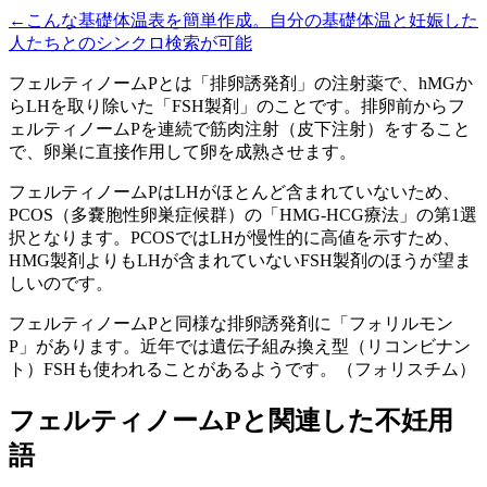
←こんな基礎体温表を簡単作成。自分の基礎体温と妊娠した
人たちとのシンクロ検索が可能
フェルティノームPとは「排卵誘発剤」の注射薬で、hMGか
らLHを取り除いた「FSH製剤」のことです。排卵前からフ
ェルティノームPを連続で筋肉注射（皮下注射）をすること
で、卵巣に直接作用して卵を成熟させます。
フェルティノームPはLHがほとんど含まれていないため、
PCOS（多嚢胞性卵巣症候群）の「HMG-HCG療法」の第1選
択となります。PCOSではLHが慢性的に高値を示すため、
HMG製剤よりもLHが含まれていないFSH製剤のほうが望ま
しいのです。
フェルティノームPと同様な排卵誘発剤に「フォリルモン
P」があります。近年では遺伝子組み換え型（リコンビナン
ト）FSHも使われることがあるようです。（フォリスチム）
フェルティノームPと関連した不妊用
語