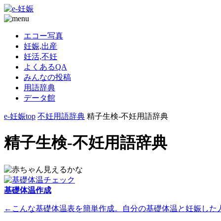
エコー写真
妊娠,出産
妊活,不妊
よくあるQA
みんなの投稿
用語辞典
データ館
e-妊娠top
不妊用語辞典
精子生検-不妊用語辞典
精子生検-不妊用語辞典
基礎体温作成
←こんな基礎体温表を簡単作成。自分の基礎体温と妊娠した