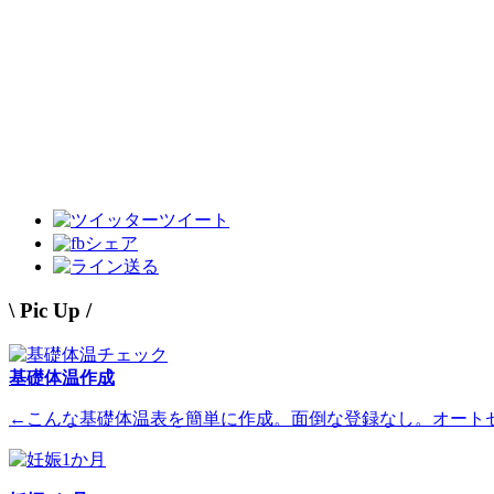
ツイート
シェア
送る
\ Pic Up /
基礎体温作成
←こんな基礎体温表を簡単に作成。面倒な登録なし。オート