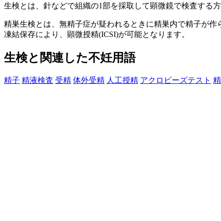
生検とは、針などで組織の1部を採取して顕微鏡で検査する
精巣生検とは、無精子症が疑われるときに精巣内で精子が作
凍結保存により、顕微授精(ICSI)が可能となります。
生検と関連した不妊用語
精子
精液検査
受精
体外受精
人工授精
アクロビーズテスト
精