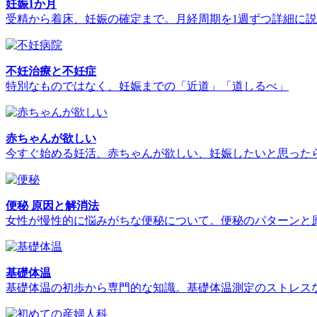
妊娠1か月
受精から着床、妊娠の確定まで。月経周期を1週ずつ詳細に
不妊治療と不妊症
特別なものではなく、妊娠までの「近道」「道しるべ」
赤ちゃんが欲しい
今すぐ始める妊活、赤ちゃんが欲しい、妊娠したいと思った
便秘 原因と解消法
女性が慢性的に悩みがちな便秘について。便秘のパターンと
基礎体温
基礎体温の初歩から専門的な知識。基礎体温測定のストレス