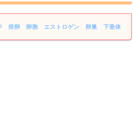
ジ
排卵
卵胞
エストロゲン
卵巣
下垂体