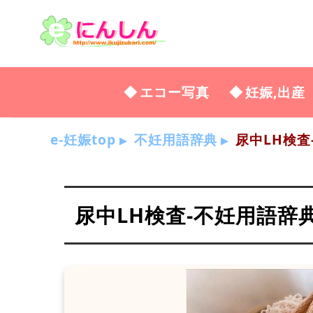
エコー写真
妊娠,出産
e-妊娠top
不妊用語辞典
尿中LH検査
尿中LH検査-不妊用語辞