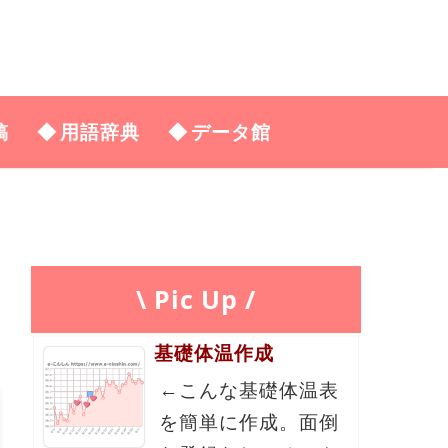
稿
用語辞典
データ館
\ Pic Up /
基礎体温作成
←こんな基礎体温表
を簡単に作成。面倒