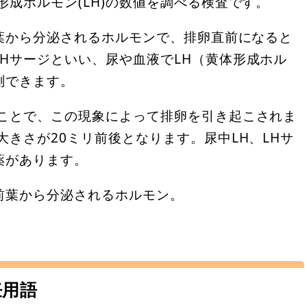
形成ホルモン(LH)の数値を調べる検査です。
前葉から分泌されるホルモンで、排卵直前になると
Hサージといい、尿や血液でLH（黄体形成ホル
測できます。
のことで、この現象によって排卵を引き起こされま
大きさが20ミリ前後となります。尿中LH、LHサ
薬があります。
体前葉から分泌されるホルモン。
妊用語