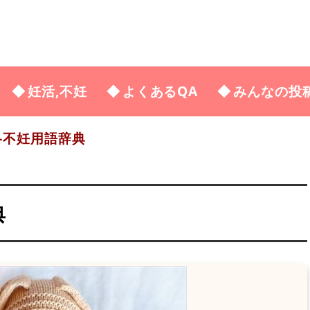
妊活,不妊
よくあるQA
みんなの投
-不妊用語辞典
典