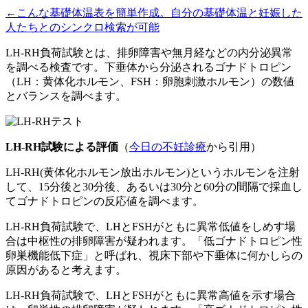
←こんな基礎体温表を簡単作成。自分の基礎体温と妊娠した
人たちとのシンクロ検索が可能
LH-RH負荷試験とは、排卵障害や無月経などの内分泌異常
を調べる検査です。下垂体から分泌されるゴナドトロピン
（LH：黄体化ホルモン、FSH：卵胞刺激ホルモン）の数値
とバランスを調べます。
LH-RH試験による評価
（
今日の不妊診療
から引用）
LH-RH(黄体化ホルモン放出ホルモン)というホルモンを注射
して、15分後と30分後、あるいは30分と60分の間隔で採血し
てゴナドトロピンの反応値を調べます。
LH-RH負荷試験で、LHとFSHがともに異常低値をしめす場
合は中枢性の排卵障害が疑われます。「低ゴナドトロピン性
卵巣機能低下症」と呼ばれ、視床下部や下垂体に何かしらの
原因があると考えます。
LH-RH負荷試験で、LHとFSHがともに異常高値を示す場合