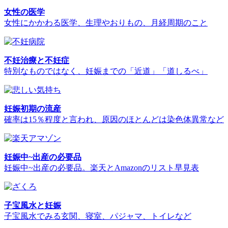
女性の医学
女性にかかわる医学、生理やおりもの、月経周期のこと
不妊治療と不妊症
特別なものではなく、妊娠までの「近道」「道しるべ」
妊娠初期の流産
確率は15％程度と言われ、原因のほとんどは染色体異常など
妊娠中~出産の必要品
妊娠中~出産の必要品。楽天とAmazonのリスト早見表
子宝風水と妊娠
子宝風水でみる玄関、寝室、パジャマ、トイレなど