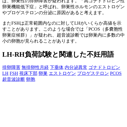
は、卵巣性の排卵障害が疑われます。「高ゴナドトロピン性
卵巣機能低下症」と呼ばれ、卵巣性ホルモンのエストロゲン
やプロゲステロンの分泌に原因があると考えます。
またFSHは正常範囲内なのに対してLHがいくらか高値を示
すことがあります。このような場合では「PCOS（多嚢胞性
卵巣症候群）」が疑われ、超音波診断では卵巣内に多数の中
小の卵胞が見られることがあります。
LH-RH負荷試験と関連した不妊用語
排卵障害
無排卵性月経
下垂体
内分泌異常
ゴナドトロピン
LH
FSH
視床下部
卵巣
エストロゲン
プロゲステロン
PCOS
超音波診断
卵胞