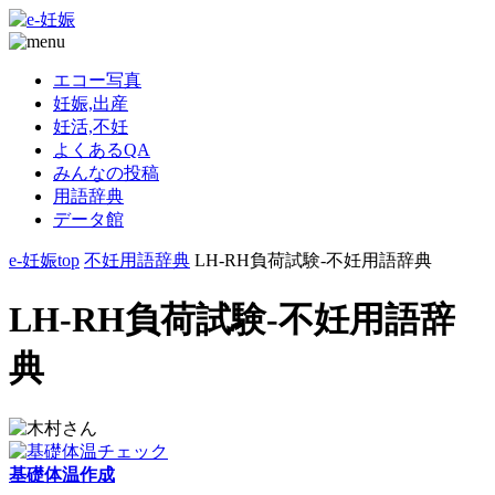
エコー写真
妊娠,出産
妊活,不妊
よくあるQA
みんなの投稿
用語辞典
データ館
e-妊娠top
不妊用語辞典
LH-RH負荷試験-不妊用語辞典
LH-RH負荷試験-不妊用語辞
典
基礎体温作成