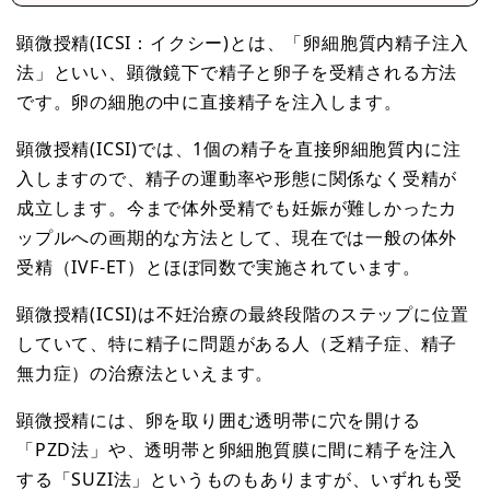
顕微授精(ICSI：イクシー)とは、「卵細胞質内精子注入
法」といい、顕微鏡下で精子と卵子を受精される方法
です。卵の細胞の中に直接精子を注入します。
顕微授精(ICSI)では、1個の精子を直接卵細胞質内に注
入しますので、精子の運動率や形態に関係なく受精が
成立します。今まで体外受精でも妊娠が難しかったカ
ップルへの画期的な方法として、現在では一般の体外
受精（IVF-ET）とほぼ同数で実施されています。
顕微授精(ICSI)は不妊治療の最終段階のステップに位置
していて、特に精子に問題がある人（乏精子症、精子
無力症）の治療法といえます。
顕微授精には、卵を取り囲む透明帯に穴を開ける
「PZD法」や、透明帯と卵細胞質膜に間に精子を注入
する「SUZI法」というものもありますが、いずれも受