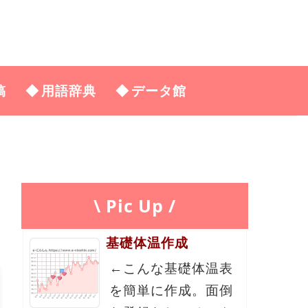
稿
用語辞典
データ館
\ Pic Up /
基礎体温作成
←こんな基礎体温表
を簡単に作成。面倒