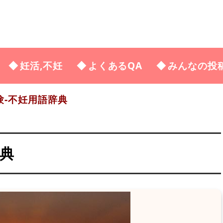
妊活,不妊
よくあるQA
みんなの投
-不妊用語辞典
辞典