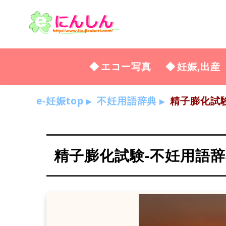
エコー写真
妊娠,出産
e-妊娠top
不妊用語辞典
精子膨化試験
精子膨化試験-不妊用語