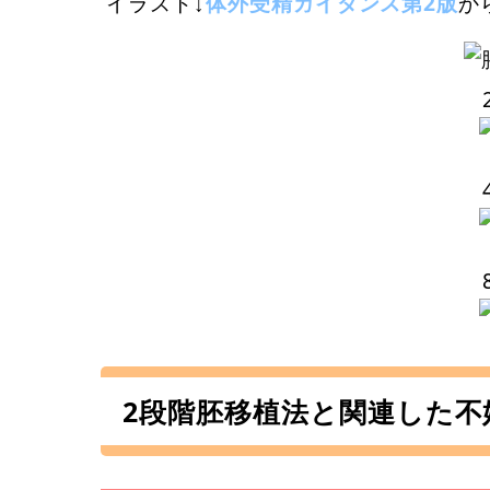
イラスト↓
体外受精ガイダンス第2版
か
2段階胚移植法と関連した不