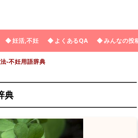
妊活,不妊
よくあるQA
みんなの投
法-不妊用語辞典
辞典