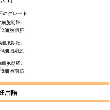
ら引用
2細胞期胚↓
4細胞期胚↓
8細胞期胚↓
妊用語