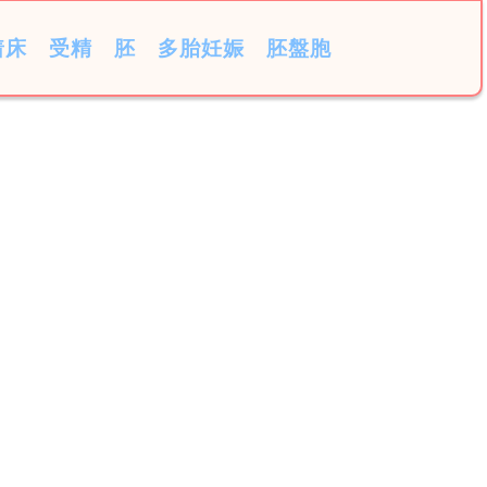
着床
受精
胚
多胎妊娠
胚盤胞