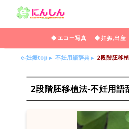
エコー写真
妊娠,出産
e-妊娠top
不妊用語辞典
2段階胚移植
2段階胚移植法-不妊用語