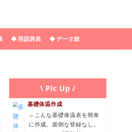
稿
用語辞典
データ館
\ Pic Up /
基礎体温作成
←こんな基礎体温表を簡単
に作成。面倒な登録なし。