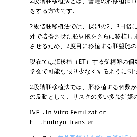
2段階胚移植法とは、普通の胚移植(E
をする方法です。
2段階胚移植法では、採卵の2、3日後
外で培養させた胚盤胞をさらに移植し
させるため、2度目に移植する胚盤胞
現在では胚移植（ET）する受精卵の
学会で可能な限り少なくするように制限
2段階胚移植法では、胚移植する個数
の反動として、リスクの多い多胎妊娠
IVF→In Vitro Fertilization
ET→Embryo Transfer