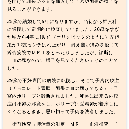
を開けて細長い器具を挿入して子宮や卵巣の様子を
見ることができます。
25歳で結婚して5年になりますが、当初から婦人科
に通院して定期的に検査していました。20歳をすぎ
た頃から4年に1度位（オリンピックのように）左卵
巣が10数センチはれ上がり、耐え難い痛みを感じて
総合病院でＭＲＩをとったりしましたが、診断は
「血の塊なので、様子を見てください」とのことで
した。
29歳で不妊専門の病院に転院し、そこで子宮内膜症
（チョコレート嚢腫＝卵巣に血の塊ができる）・子
宮内ポリープと診断されました。卵巣に出来る内膜
症は排卵の邪魔をし、ポリープは受精卵が着床しに
くくなるときき、思い切って手術を決意しました。
・術前検査→肺活量の測定・ＭＲＩ・血液検査・子