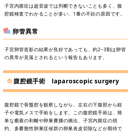
子宮内膜症は超音波では判断できないことも多く、腹
腔鏡検査でわかることが多い、1番の不妊の原因です。
卵管異常
子宮卵管造影の結果が良好であっても、約2~3割は卵管
の異常が見落とされるという報告もあります。
腹腔鏡手術 laparoscopic surgery
腹腔鏡で骨盤腔を観察しながら、左右の下腹部から鉗
子や電気メスで手術をします。この腹腔鏡手術は、簡
単な癒着の剥離や卵巣嚢腫の摘出、子宮内膜症の焼
灼、多嚢胞性卵巣症候群の卵巣表皮切除などが期待で