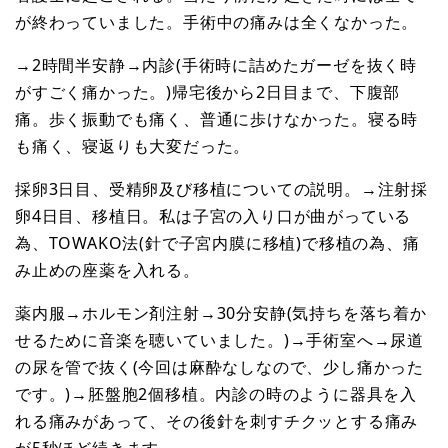
が終わっていました。手術中の痛みは全くなかった。
→2時間半安静→内診(手術時に詰めたガーゼを抜く時
がすごく痛かった。)帰宅後から2日目まで、下腹部
痛。歩く振動でも痛く、普通に歩けなかった。寝る時
も痛く、寝返りも大変だった。
採卵3日目、受精卵及び移植についての説明。→注射採
卵4日目、移植日。私は子宮の入り口が曲がっている
為、TOWAKO法(針で子宮内膜に移植)で移植の為、痛
み止めの座薬を入れる。
薬内服→ホルモン剤注射→30分安静(気持ちを落ち着か
せるために音楽を聴いていました。)→手術室へ→尿道
の尿を管で抜く(今回は麻酔なしなので、少し痛かった
です。)→胚盤胞2個移植。内診の時のように器具を入
れる痛みがあって、その後針を刺すチクッとする痛み