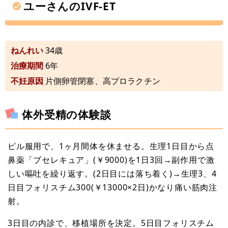
ユーさんのIVF-ET
ねんれい
34歳
治療期間
6年
不妊原因
片側卵管閉塞、高プロラクチン
体外受精の体験談
ピル服用で、1ヶ月間体を休ませる。生理1日目から点
鼻薬「ブセレキュア」(￥9000)を1日3回→副作用で激
しい嘔吐を繰り返す。(2日目には落ち着く)→生理3、4
日目フォリスチム300(￥13000×2日)かなり痛い筋肉注
射。
3日目の内診で、移植場所を決定。5日目フォリスチム