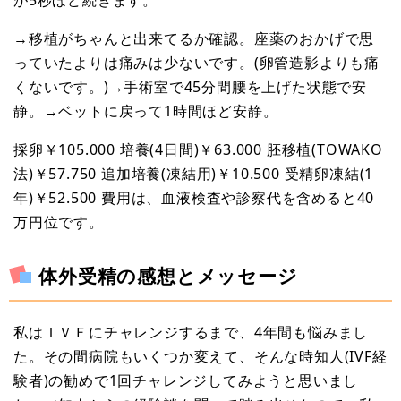
が5秒ほど続きます。
→移植がちゃんと出来てるか確認。座薬のおかげで思
っていたよりは痛みは少ないです。(卵管造影よりも痛
くないです。)→手術室で45分間腰を上げた状態で安
静。→ベットに戻って1時間ほど安静。
採卵￥105.000 培養(4日間)￥63.000 胚移植(TOWAKO
法)￥57.750 追加培養(凍結用)￥10.500 受精卵凍結(1
年)￥52.500 費用は、血液検査や診察代を含めると40
万円位です。
体外受精の感想とメッセージ
私はＩＶＦにチャレンジするまで、4年間も悩みまし
た。その間病院もいくつか変えて、そんな時知人(IVF経
験者)の勧めで1回チャレンジしてみようと思いまし