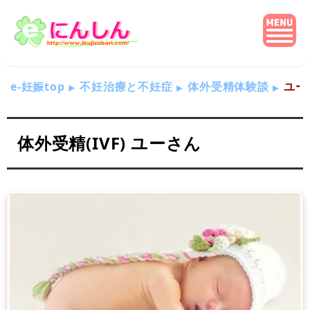
e-妊娠top
不妊治療と不妊症
体外受精体験談
ユー
体外受精(IVF) ユーさん