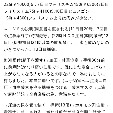
225(￥10600)6，7日目フォリスチム150(￥6500)8日目
フォリスチム75(￥4100)9.10日目ヒュメゴン
150(￥4300)フォリスチムよりは痛みが少ない。
→ＩＶＦの説明(同意書を渡される)11日目20時、3回目
の点鼻薬終了(時間厳守。)22時ＨＣＧ注射(時間厳守)12
日目(採卵前日)21時以降の飲食禁止。→水も飲めないの
がきつかった。13日目採卵。
8:30受付(精子を渡す)→血圧・体重測定→手術30分前
に前麻酔(かなり痛い注射です。腕にした場合しばらく
上がらなくなる人がいるとの事なので、私はおしりに
打ちました。本当に痛いです。)→手術室へ→点滴→血
圧・血中酸素を測る機械をつける→酸素マスク→点滴
で麻酔開始→全身麻酔の為、意識をなくす。
→尿道の尿を管で抜く→採卵(13個)→ホルモン剤注射→
看護士に起こされる。当たり前だが起きた時には全て