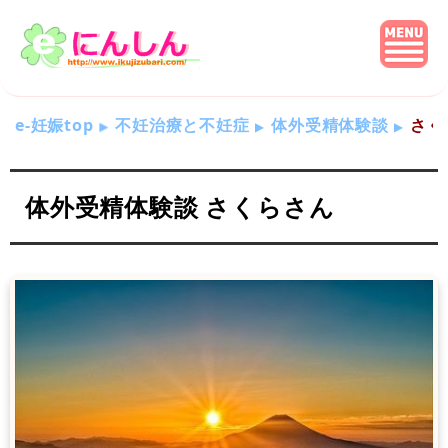
e-妊娠top
不妊治療と不妊症
体外受精体験談
さく
体外受精体験談 さくらさん