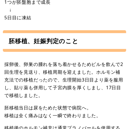
1つが胚盤胞まで成長
↓
5日目に凍結
胚移植、妊娠判定のこと
採卵後、卵巣の腫れを落ち着かせるためピルを飲んで2
回生理を見送り、移植周期を迎えました。ホルモン補
充法での移植だったので、生理開始3日目より薬を服用
し、貼り薬も併用して子宮内膜を厚くしまし、17日目
で移植しました。
胚移植当日は尿をためた状態で病院へ。
移植は全く痛みはなく一瞬で終わりました。
移植後のホルモン補充は通常プラノバールを使用する