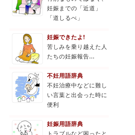
妊娠までの「近道」
「道しるべ」
妊娠できたよ!
苦しみを乗り越えた人
たちの妊娠報告...
不妊用語辞典
不妊治療中などに難し
い言葉と出会った時に
便利
妊娠用語辞典
トラブルなど困ったと