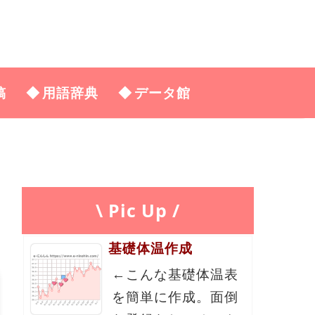
稿
用語辞典
データ館
\ Pic Up /
基礎体温作成
←こんな基礎体温表
を簡単に作成。面倒