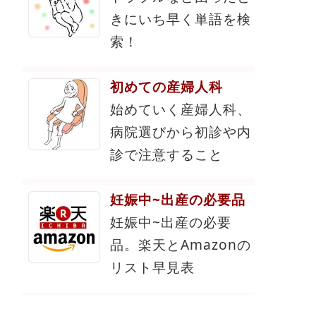
きにいち早く単語を検
索！
初めての産婦人科
始めていく産婦人科、
病院選びから初診や内
診で注意すること
妊娠中~出産の必要品
妊娠中~出産の必要
品。楽天とAmazonの
リスト早見表