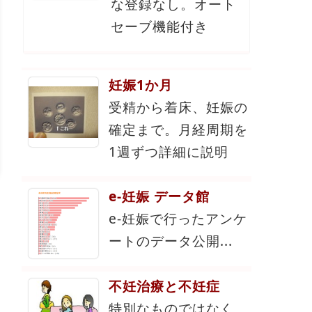
な登録なし。オート
セーブ機能付き
妊娠1か月
受精から着床、妊娠の
確定まで。月経周期を
1週ずつ詳細に説明
e-妊娠 データ館
e-妊娠で行ったアンケ
ートのデータ公開...
不妊治療と不妊症
特別なものではなく、