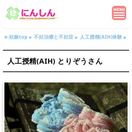
e-妊娠top
不妊治療と不妊症
人工授精(AIH)体験
人工授精(AIH) とりぞうさん