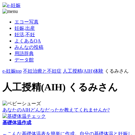
エコー写真
妊娠,出産
妊活,不妊
よくあるQA
みんなの投稿
用語辞典
データ館
e-妊娠top
不妊治療と不妊症
人工授精(AIH)体験
くるみさん
人工授精(AIH) くるみさん
あなたのAIHどんなだったか教えてくれませんか?
基礎体温作成
←こんな基礎体温表を簡単に作成。自分の基礎体温と妊娠し