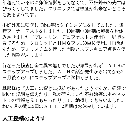
年超えているのに卵管造影をしてなくて、不妊外来の先生は
びっくりしてました。クリニックでは検査が出来ないところ
もあるようです。
不妊外来に転院して約1年はタイミング法をしてました。随
時フーナーテストをしました。10周期中3周期は卵巣をお休
みさせました（プレマリン、デュファストン使用）。卵胞を
育てるため、クロミッドとＨＭＧフジ150単位使用。排卵促
すため、フォリスチムを使った周期とスプレキュア点鼻を使
った周期があります。
行なった検査は全て異常無しでしたが結果が出ず、ＡＩＨに
ステップアップしました。ＡＩＨの話が先生から出てから2
ヶ月後くらいにステップアップに踏切りました。
旦那様は『人工』の響きに抵抗があったようですが、病院で
聞いた説明を伝えたり、私が読んでいた不妊治療の本やネッ
トでの情報を見てもらったりして、納得してもらいました。
約7ヶ月の間に5回のＡＩＨ、2周期はお休みしています。
人工授精のようす