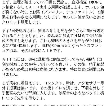
まず、生理が始まって1?5日目に受診し、血液検査（ホルモ
ン検査）をしてＡＩＨ出来る周期か確認します。ホルモン値
が良くない時にはお薬（プレマリン、デュファストン）で卵
巣をお休みさせる周期になります。ホルモン値が良いときは
クロミッド服用します。
まず5日分処方され、卵胞の育ちを見ながらさらに5日分処方
されることもありました。飲み薬に加えてＨＭＧフジ150単
位の筋注もあります。これも卵胞の大きさを見ながら1日お
きに3?5回接種します。卵胞が20ｍｍ近くなったらスプレキ
ュア点鼻、その2日後にＡＩＨです。
ＡＩＨ当日は、8時に旦那様に病院に行ってもらい採精（自
宅で採精したのを持って行っても良い）。その後、精子精製
があるため私は10時に病院に行きます。特に飲食に制限はあ
りません。
まず病衣に着替えます。コンタクト、時計、アクセサリー等
外す必要は無いです。その後トイレを済ませ、下着を外して
手術室みたいな部屋に入ります。診察台のようなベッドに横
になって先生を待ちます。