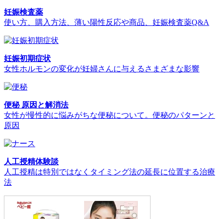
妊娠検査薬
使い方、購入方法、薄い陽性反応や商品、妊娠検査薬Q&A
妊娠初期症状
女性ホルモンの変化が妊婦さんに与えるさまざまな影響
便秘 原因と解消法
女性が慢性的に悩みがちな便秘について。便秘のパターンと
原因
人工授精体験談
人工授精は特別ではなくタイミング法の延長に位置する治療
法