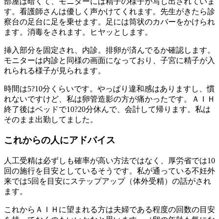
部屋は暗くて、モニターには精子の様子が写し出されていま
す。看護師さんは優しく声かけてくれます。先生がきたら診
察台の足台に足を乗せます。足には筒状のカバーをかけられ
ます。消毒をされます。ヒヤッとします。
挿入部分を固定され、内診。排卵が済んでるか確認します。
モニターは内診と同様の画面になっており、子宮に精子が入
れられる様子が見られます。
時間は5?10分くらいです。やっぱり違和感はありますし、慣
れないですけど、私は卵管造影の方が痛かったです。ＡＩＨ
終了後はベッドで10?20分休んで、会計して帰ります。私は
そのまま出勤してました。
これからの人にアドバイス
人工受精は必ずしも確率が高い方法ではなく、厚労省では10
回の施行を目安としているそうです。私が通っている不妊外
来では5回を目安にステップアップ（体外受精）の話がされ
ます。
これからＡＩＨに望まれる方は夫婦である程度の回数の目安