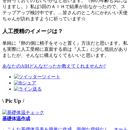
を持っておくのもいいかなと思います。（卵の年齢も気にな
りますし。）私は5回のＡＩＨで結果が出なかったので、ス
テップアップ検討中です。…皆さんのところにかわいい天使
ちゃんが訪れますように祈っています☆
人工授精のイメージは？
単純に『卵の側に精子をそっと置く』方法だと思います。私
も実際に人工受精に直面する前は『人工』に少し抵抗があり
ましたが、そんなに構えなくてもいいと思います。
あなたのAIHどんなだったか教えてくれませんか?
ツイート
シェア
送る
\ Pic Up /
基礎体温作成
←こんな基礎体温表を簡単に作成。面倒な登録なし。オート