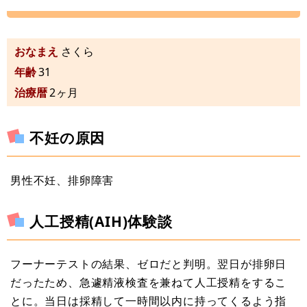
おなまえ
さくら
年齢
31
治療暦
2ヶ月
不妊の原因
男性不妊、排卵障害
人工授精(AIH)体験談
フーナーテストの結果、ゼロだと判明。翌日が排卵日
だったため、急遽精液検査を兼ねて人工授精をするこ
とに。当日は採精して一時間以内に持ってくるよう指